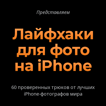
Представляем
Л
а
й
ф
х
а
к
и
д
л
я
ф
о
т
о
н
а
i
P
h
o
n
e
60 проверенных трюков от лучших
iPhone-фотографов мира