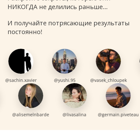
НИКОГДА не делились раньше…
И получайте потрясающие результаты
постоянно!
e
@sachin.xavier
@yushi.95
@vasek_chloupe
@alisemelnbarde
@livasalina
@germain.piveteau