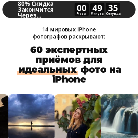
80% Скидка
00
49
33
Закончится
Через...
Часы
Минуты
Секунды
14 мировых iPhone
фотографов раскрывают:
60 экспертных
приёмов для
идеальных
фото на
iPhone